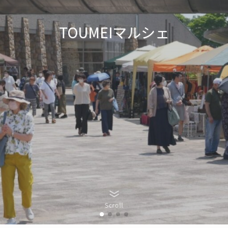
TOUMEIマル
Scroll