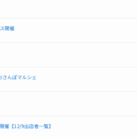
ェス開催
EIおさんぽマルシェ
催【12/9出店者一覧】